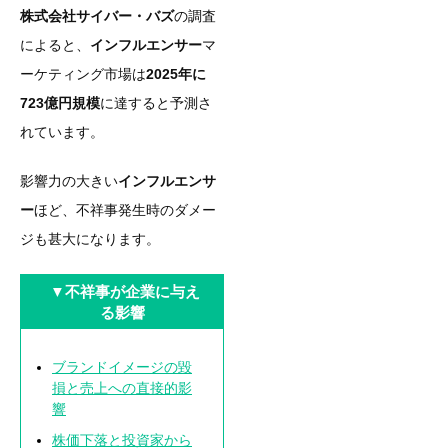
株式会社サイバー・バズ
の調査
によると、
インフルエンサー
マ
ーケティング市場は
2025年に
723億円規模
に達すると予測さ
れています。
影響力の大きい
インフルエンサ
ー
ほど、不祥事発生時のダメー
ジも甚大になります。
▼不祥事が企業に与え
る影響
ブランドイメージの毀
損と売上への直接的影
響
株価下落と投資家から