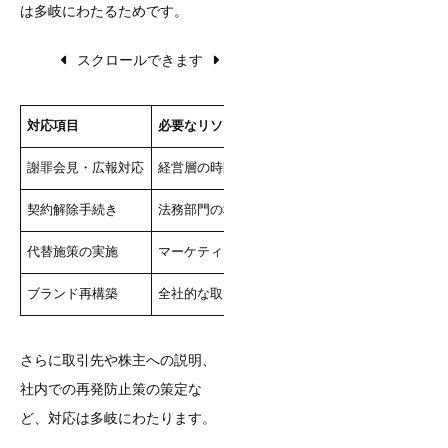
は多岐にわたるためです。
スクロールできます
対応項目
必要なリソース
想定コスト
謝罪会見・広報対応
経営層の時間と労力
数百万円〜
契約解除手続き
法務部門の稼働
数十万円〜
代替施策の実施
マーケティング部門
数百万円〜
ブランド再構築
全社的な取り組み
数千万円〜
さらに取引先や株主への説明、
社内での再発防止策の策定な
ど、対応は多岐にわたります。