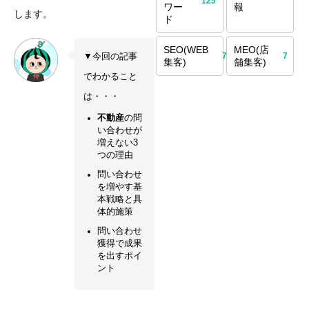
125
ワー
報
します。
ド
SEO(WEB
MEO(店
70
7
▼今回の記事
集客)
舗集客)
でわかること
は・・・
不動産
の問
い合わせが
増えない3
つの理由
問い合わせ
を増やす基
本戦略と具
体的施策
問い合わせ
獲得で成果
を出すポイ
ント