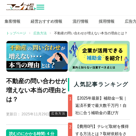
マーケ畑
コ
集客情報
経営おすすめ情報
流行情報
採用情報
広告
ン
テ
トップページ
広告方法
不動産の問い合わせが増えない本当の理由とは？
ン
ツ
へ
ス
キ
ッ
不動産の問い合わせが
プ
人気記事ランキング
増えない本当の理由と
は？
【2025年最新】補助金一覧｜
1
返済不要で最大数千万円！自
社に合う補助金の選び方
広告方法
更新日：
2025年11月29日
【費用0円】テレビ取材を獲得
2
読むのにかかる時間:
4
分
する方法とは？取材依頼をさ