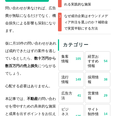
れる実践的な施策
問い合わせが来なければ、広告
費が無駄になるだけでなく、機
なぜ成功企業はオウンドメデ
3
ィア外注を選ぶのか？補助金
会損失による影響も深刻になり
で実質半額にする方法
ます。
仮に月10件の問い合わせがあれ
カテゴリー
ば成約できたはずの案件を逃し
集客
経営お
ているとしたら、
数十万円から
105
情報
すすめ
54
数百万円の売上損失
につながる
情報
でしょう。
流行
採用情
149
38
情報
報
心配する必要はありません。
広告方
営業情
41
29
法
報
本記事では、
不動産
の問い合わ
せを増やすための具体的な施策
ビジ
サイト
と成果を出すポイントをお伝え
ネス
制作情
14