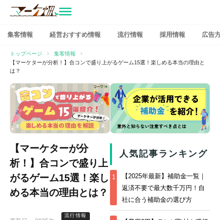
マーケ畑
コ
集客情報
経営おすすめ情報
流行情報
採用情報
広告
ン
テ
トップページ
集客情報
ン
【マーケターが分析！】合コンで盛り上がるゲーム15選！楽しめる本当の理由と
は？
ツ
へ
ス
キ
ッ
プ
【マーケターが分
人気記事ランキング
析！】合コンで盛り上
がるゲーム15選！楽し
【2025年最新】補助金一覧｜
1
返済不要で最大数千万円！自
める本当の理由とは？
社に合う補助金の選び方
流行情報