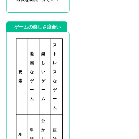
ゲームの楽しさ度合い
ス
退
楽
ト
屈
し
レ
要
な
い
ス
素
ゲ
ゲ
な
ー
ー
ゲ
ム
ム
ー
ム
分
単
か
複
ル