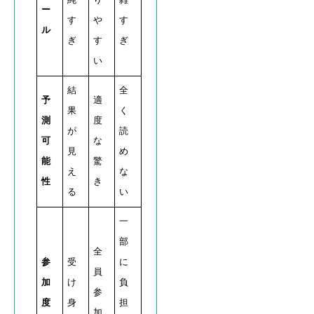
純
り
雑
ー
す
や
す
ル
ぎ
す
ぎ
い
結
全
予
適
果
く
測
度
が
読
可
な
見
め
能
驚
え
な
性
き
る
い
一
部
全
参
受
に
員
加
け
負
参
度
身
担
加