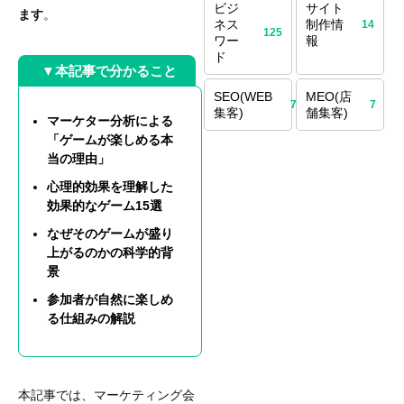
ビジ
サイト
ます
。
ネス
制作情
14
125
ワー
報
ド
▼本記事で分かること
SEO(WEB
MEO(店
70
7
集客)
舗集客)
マーケター分析による
「ゲームが楽しめる本
当の理由」
心理的効果を理解した
効果的なゲーム15選
なぜそのゲームが盛り
上がるのかの科学的背
景
参加者が自然に楽しめ
る仕組みの解説
本記事では、マーケティング会