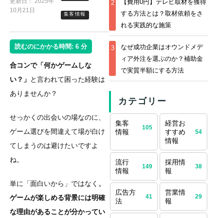
更新日：
2025年
【費用0円】テレビ取材を獲得
2
10月21日
する方法とは？取材依頼をさ
集客情報
れる実践的な施策
読むのにかかる時間:
6
分
なぜ成功企業はオウンドメデ
3
ィア外注を選ぶのか？補助金
合コンで「何かゲームしな
で実質半額にする方法
い？」
と言われて困った経験は
ありませんか？
カテゴリー
せっかくの出会いの場なのに、
集客
経営お
105
ゲーム選びを間違えて場が白け
情報
すすめ
54
情報
てしまうのは避けたいですよ
ね。
流行
採用情
149
38
情報
報
単に「面白いから」ではなく
、
広告方
営業情
41
29
ゲームが楽しめる背景には明確
法
報
な理由があることが分かってい