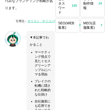
巧みなブランディング戦略があ
ネス
制作情
14
125
ります。
ワー
報
ド
引用元：
オリコン「オリコン年間ランキング 2025」
SEO(WEB
MEO(店
70
7
集客)
舗集客)
▼本記事でわ
かること
マーケティ
ング視点で
見たミセス
グリーンア
ップルにハ
マる理由
ブレイクの
転機に隠さ
れた戦略的
な仕掛け
自社施策に
も応用でき