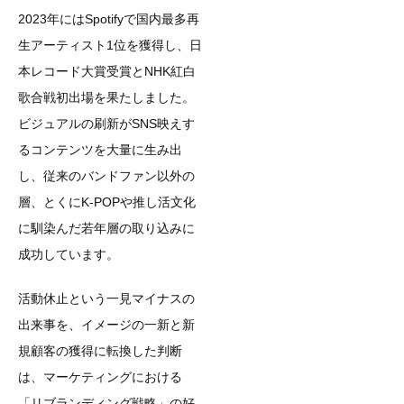
2023年にはSpotifyで国内最多再
生アーティスト1位を獲得し、日
本レコード大賞受賞とNHK紅白
歌合戦初出場を果たしました。
ビジュアルの刷新がSNS映えす
るコンテンツを大量に生み出
し、従来のバンドファン以外の
層、とくにK-POPや推し活文化
に馴染んだ若年層の取り込みに
成功しています。
活動休止という一見マイナスの
出来事を、イメージの一新と新
規顧客の獲得に転換した判断
は、マーケティングにおける
「リブランディング戦略」の好