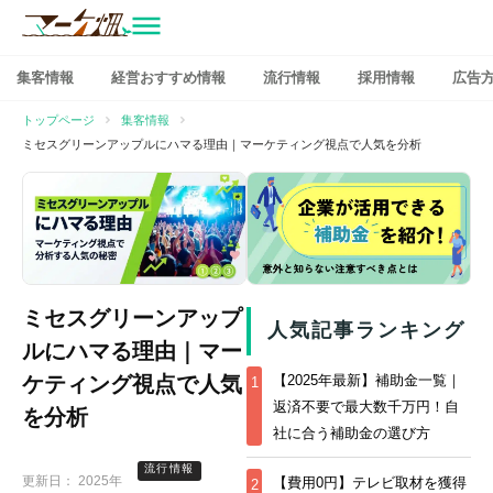
マーケ畑
コ
集客情報
経営おすすめ情報
流行情報
採用情報
広告
ン
テ
トップページ
集客情報
ン
ミセスグリーンアップルにハマる理由｜マーケティング視点で人気を分析
ツ
へ
ス
キ
ッ
プ
ミセスグリーンアップ
人気記事ランキング
ルにハマる理由｜マー
ケティング視点で人気
【2025年最新】補助金一覧｜
1
返済不要で最大数千万円！自
を分析
社に合う補助金の選び方
流行情報
更新日：
2025年
【費用0円】テレビ取材を獲得
2