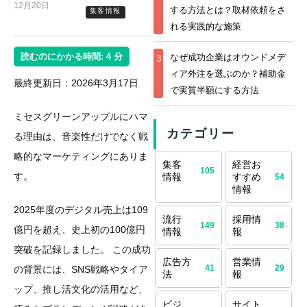
12月20日
する方法とは？取材依頼をさ
集客情報
れる実践的な施策
読むのにかかる時間:
4
分
なぜ成功企業はオウンドメデ
3
ィア外注を選ぶのか？補助金
最終更新日：2026年3月17日
で実質半額にする方法
ミセスグリーンアップルにハマ
カテゴリー
る理由は、音楽性だけでなく戦
略的なマーケティングにありま
集客
経営お
105
す。
情報
すすめ
54
情報
2025年度のデジタル売上は109
流行
採用情
149
38
億円を超え、史上初の100億円
情報
報
突破を記録しました。 この成功
広告方
営業情
41
29
の背景には、SNS戦略やタイア
法
報
ップ、推し活文化の活用など、
ビジ
サイト