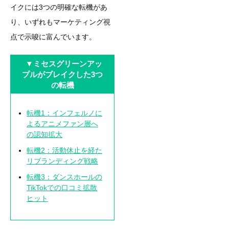
イクには3つの明確な転機があ
り、いずれもマーケティング視
点で示唆に富んでいます。
▼
ミセスグリーンアッ
プルがブレイクした3つ
の転機
転機1：インフェルノに
よるアニメファン層へ
の認知拡大
転機2：活動休止を経た
リブランディング戦略
転機3：ダンスホールの
TikTokでの口コミ拡散
ヒット