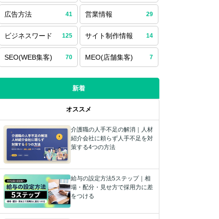
広告方法
営業情報
41
29
ビジネスワード
サイト制作情報
125
14
SEO(WEB集客)
MEO(店舗集客)
70
7
新着
オススメ
介護職の人手不足の解消｜人材
紹介会社に頼らず人手不足を対
策する4つの方法
給与の設定方法5ステップ｜相
場・配分・見せ方で採用力に差
をつける