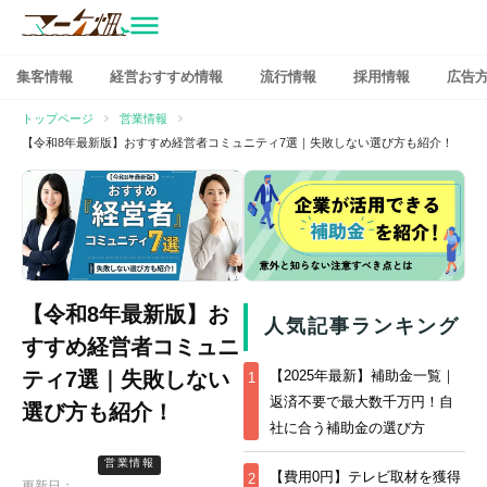
マーケ畑
コ
集客情報
経営おすすめ情報
流行情報
採用情報
広告
ン
テ
トップページ
営業情報
ン
【令和8年最新版】おすすめ経営者コミュニティ7選｜失敗しない選び方も紹介！
ツ
へ
ス
キ
ッ
プ
【令和8年最新版】お
人気記事ランキング
すすめ経営者コミュニ
ティ7選｜失敗しない
【2025年最新】補助金一覧｜
1
返済不要で最大数千万円！自
選び方も紹介！
社に合う補助金の選び方
営業情報
【費用0円】テレビ取材を獲得
2
更新日：