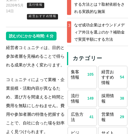
する方法とは？取材依頼をさ
流行情報
2026年5月
14日
れる実践的な施策
経営おすすめ情報
なぜ成功企業はオウンドメデ
3
ィア外注を選ぶのか？補助金
読むのにかかる時間:
4
分
で実質半額にする方法
経営者コミュニティは、目的と
参加者層を見極めることで得ら
カテゴリー
れる成果が大きく変わります。
集客
経営お
105
情報
すすめ
54
コミュニティによって業種・企
情報
業規模・活動内容が異なるた
流行
採用情
め、選び方を間違えると時間と
149
38
情報
報
費用を無駄にしかねません。費
用や参加者層の特徴を把握する
広告方
営業情
41
29
法
報
ことで、自社に合った場を効率
よく見つけられます。
ビジ
サイト