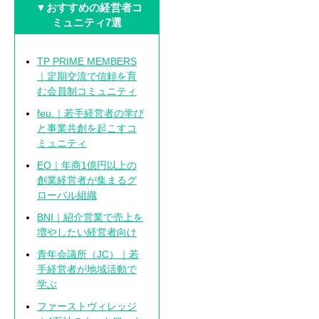
▼
おすすめの経営者コ
ミュニティ7選
TP PRIME MEMBERS
｜定期交流で信頼を育
む会員制コミュニティ
feu.｜若手経営者の学び
と事業共創を起こすコ
ミュニティ
EO｜年商1億円以上の
創業経営者が集まるグ
ローバル組織
BNI｜紹介営業で売上を
増やしたい経営者向け
青年会議所（JC）｜若
手経営者が地域活動で
学ぶ
ファーストヴィレッジ