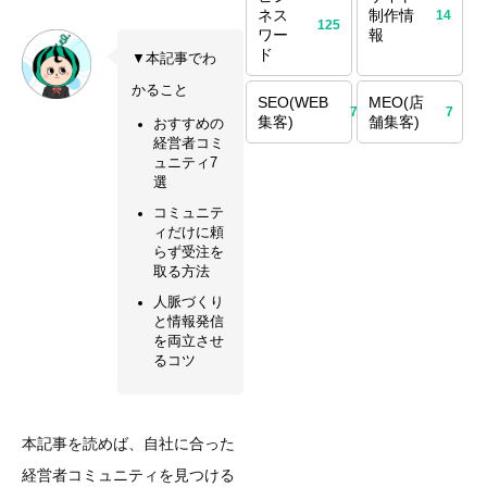
ネス
制作情
14
125
ワー
報
ド
▼本記事でわ
かること
SEO(WEB
MEO(店
70
7
集客)
舗集客)
おすすめの
経営者コミ
ュニティ7
選
コミュニテ
ィだけに頼
らず受注を
取る方法
人脈づくり
と情報発信
を両立させ
るコツ
本記事を読めば、自社に合った
経営者コミュニティを見つける