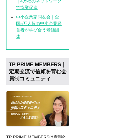
｜4万社のネットワーク
で協業促進
中小企業家同友会｜全
国5万人超の中小企業経
営者が学び合う老舗団
体
TP PRIME MEMBERS｜
定期交流で信頼を育む会
員制コミュニティ
TP PRIME MEMBERSは定期的