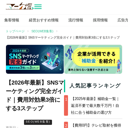
マーケ畑
コ
集客情報
経営おすすめ情報
流行情報
採用情報
広告
ン
テ
トップページ
SEO(WEB集客)
ン
【2026年最新】SNSマーケティング完全ガイド｜費用対効果3倍にする3ステップ
ツ
へ
ス
キ
ッ
プ
【2026年最新】SNSマ
人気記事ランキング
ーケティング完全ガイ
ド｜費用対効果3倍に
【2025年最新】補助金一覧｜
1
返済不要で最大数千万円！自
する3ステップ
社に合う補助金の選び方
SEO(WEB集客)
【費用0円】テレビ取材を獲得
2
更新日：