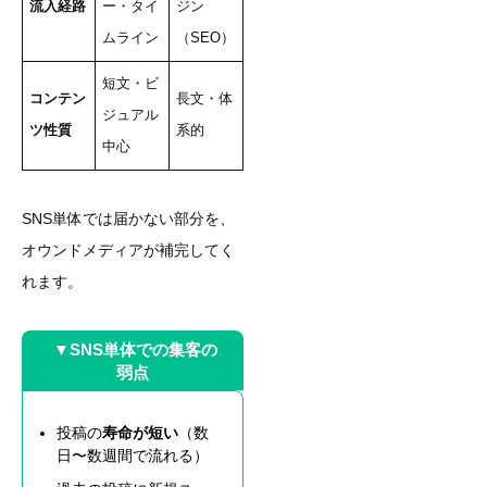
流入経路
ー・タイ
ジン
ムライン
（SEO）
短文・ビ
コンテン
長文・体
ジュアル
ツ性質
系的
中心
SNS単体では届かない部分を、
オウンドメディアが補完してく
れます。
▼SNS単体での集客の
弱点
投稿の
寿命が短い
（数
日〜数週間で流れる）