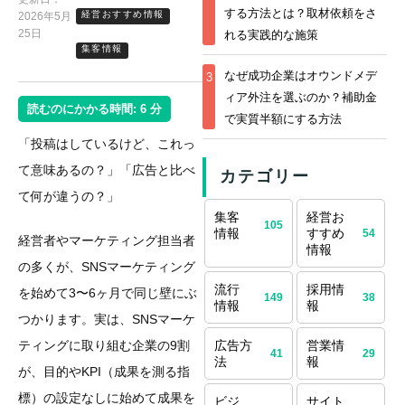
する方法とは？取材依頼をさ
経営おすすめ情報
2026年5月
25日
れる実践的な施策
集客情報
なぜ成功企業はオウンドメデ
3
ィア外注を選ぶのか？補助金
読むのにかかる時間:
6
分
で実質半額にする方法
「投稿はしているけど、これっ
て意味あるの？」「広告と比べ
カテゴリー
て何が違うの？」
集客
経営お
105
情報
すすめ
54
経営者やマーケティング担当者
情報
の多くが、SNSマーケティング
流行
採用情
を始めて3〜6ヶ月で同じ壁にぶ
149
38
情報
報
つかります。実は、SNSマーケ
ティングに取り組む企業の9割
広告方
営業情
41
29
法
報
が、目的やKPI（成果を測る指
標）の設定なしに始めて成果を
ビジ
サイト