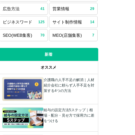
広告方法
営業情報
41
29
ビジネスワード
サイト制作情報
125
14
SEO(WEB集客)
MEO(店舗集客)
70
7
新着
オススメ
介護職の人手不足の解消｜人材
紹介会社に頼らず人手不足を対
策する4つの方法
給与の設定方法5ステップ｜相
場・配分・見せ方で採用力に差
をつける