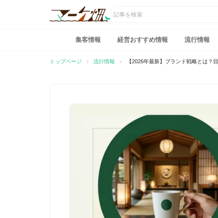
マーケ畑
コ
ン
集客情報
経営おすすめ情報
流行情報
テ
トップページ
流行情報
【2026年最新】ブランド戦略とは
ン
ツ
へ
ス
キ
ッ
プ