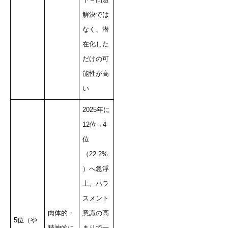
下＝問題
解決では
なく、潜
在化した
だけの可
能性が高
い
2025年に
12位→4
位
（22.2%
）へ急浮
上。ハラ
スメント
肉体的・
意識の高
5位（や