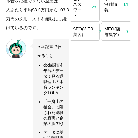
本音を把握できない企業は、一
ネス
制作情
14
125
人あたり平均93.6万円から103.3
ワー
報
ド
万円の採用コストを無駄にし続
けているのです。
SEO(WEB
MEO(店
70
7
集客)
舗集客)
▼本記事でわ
かること
doda調査4
年分のデー
タで見る退
職理由の本
音ランキン
グTOP5
「一身上の
都合」に隠
された退職
の真実と企
業の損失額
データに基
づく離職率