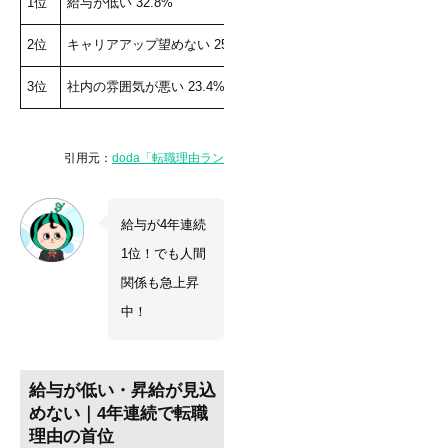
1位
給与が低い 32.8%
給与が低い 36.9%
給
2位
キャリアアップ望めない 25.2%
社内の雰囲気が悪い 26.9%
人
3位
社内の雰囲気が悪い 23.4%
人間関係が悪い 26.6%
社
引用元：
doda「転職理由ランキング」各年版
給与が4年連続
1位！でも人間
関係も急上昇
中！
給与が低い・昇給が見込
めない｜4年連続で転職
理由の首位