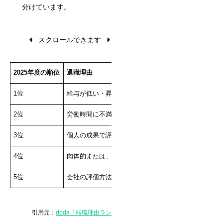
分けています。
スクロールできます
2025年度の順位
退職理由
回
1位
給与が低い・昇給が見込めない
3
2位
労働時間に不満（残業が多い／休日出勤がある）
2
3位
個人の成果で評価されない
2
4位
肉体的または、精神的につらい
2
5位
会社の評価方法に不満があった
2
引用元：
doda「転職理由ランキング2025」