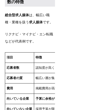
数の特徴
総合型求人媒体
は、幅広い職
種・業種を扱う
求人媒体
です。
リクナビ・マイナビ・エン転職
などが代表例です。
項目
特徴
応募者数
認知度が高く、
母集団形成がしやすい
応募者の質
幅広い層が集まるため、
ターゲット外の応募も多い
費用
掲載費用が高額（数十万円〜数百万円）
向いている企業
予算に余裕があり、大量採用
を行いたい企業
向いていない企業
採用予算が限られている中小企業