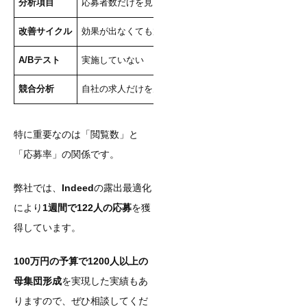
分析項目
応募者数だけを見る
閲覧数・応募率・応
改善サイクル
効果が出なくても放置
週単位で仮説検証と
A/Bテスト
実施していない
タイトルや写真を変
競合分析
自社の求人だけを見る
競合企業の求人内容
特に重要なのは「閲覧数」と
「応募率」の関係です。
弊社では、
Indeed
の露出最適化
により
1週間で122人の応募
を獲
得しています。
100万円の予算で1200人以上の
母集団形成
を実現した実績もあ
りますので、ぜひ相談してくだ