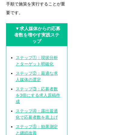
手順で施策を実行することが重
要です。
▼求人媒体からの応募
者数を増やす実践ステ
ップ
ステップ①：現状分析
とターゲット明確化
ステップ②：最適な求
人媒体の選定
ステップ③：応募者数
を3倍にする求人原稿作
成
ステップ④：露出最適
化で応募者数を底上げ
ステップ⑤：効果測定
と継続改善