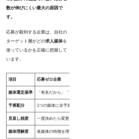
数が伸びにくい最大の原因で
す。
応募が殺到する企業は、自社の
ターゲット層がどの
求人媒体
を
使っているかを正確に把握して
います。
項目
応募ゼロ企業
応
媒体選定基準
「有名だから」「営業に勧められたから」で決める
タ
予算配分
1つの媒体に全予算を投入
複
見直し頻度
一度決めたら変更しない
応
媒体理解度
各媒体の特徴を理解していない
媒