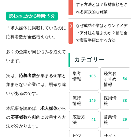
する方法とは？取材依頼をさ
れる実践的な施策
読むのにかかる時間:
5
分
なぜ成功企業はオウンドメデ
3
「求人媒体に掲載しているのに
ィア外注を選ぶのか？補助金
応募者数が全然増えない」
で実質半額にする方法
多くの企業が同じ悩みを抱えて
カテゴリー
います。
集客
経営お
実は、
応募者数
が集まる企業と
105
情報
すすめ
54
集まらない企業には、明確な違
情報
いがあるのです。
流行
採用情
149
38
情報
報
本記事を読めば、
求人媒体
から
広告方
営業情
の
応募者数
を劇的に改善する方
41
29
法
報
法が分かります。
ビジ
サイト