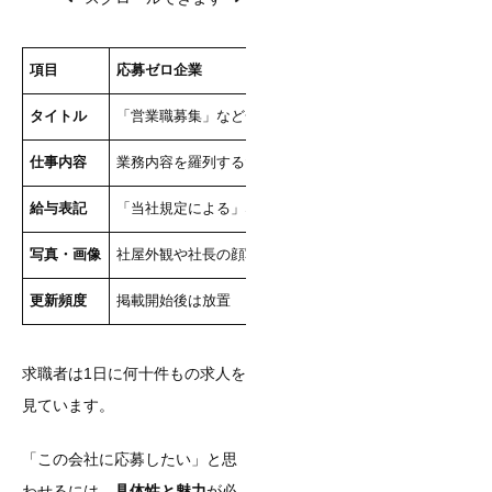
項目
応募ゼロ企業
応募が殺到する企業
タイトル
「営業職募集」など一般的な表現
「未経験OK」「年収5
仕事内容
業務内容を羅列するだけ
入社後のキャリアパス
給与表記
「当社規定による」など曖昧
「月給25万円〜40万
写真・画像
社屋外観や社長の顔写真のみ
実際の職場や働いてい
更新頻度
掲載開始後は放置
週1回以上の更新で鮮
求職者は1日に何十件もの求人を
見ています。
「この会社に応募したい」と思
わせるには、
具体性と魅力
が必