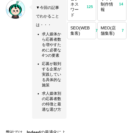
ネス
制作情
14
125
▼今回の記事
ワー
報
ド
でわかること
は・・・
SEO(WEB
MEO(店
70
7
集客)
舗集客)
求人媒体か
ら応募者数
を増やすた
めに必要な
4つの要素
応募が殺到
する企業が
実践してい
る具体的な
施策
求人媒体別
の応募者数
の特徴と最
適な選び方
弊社では、
Indeed
の最適化によ