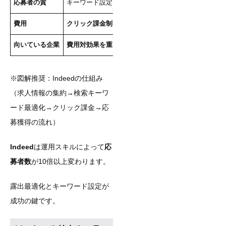
応募者の質
キーワード設定で
質をコントロール
できる
費用
クリック課金制
で予算管理しやすい（数万円〜）
向いている企業
費用対効果を重視
し、運用リソースがある企業
※図解推奨：Indeedの仕組み
（求人情報の集約→検索キーワ
ード最適化→クリック課金→応
募獲得の流れ）
Indeed
は運用スキルによって
応
募者数
が10倍以上変わります。
露出最適化とキーワード設定が
成功の鍵です。