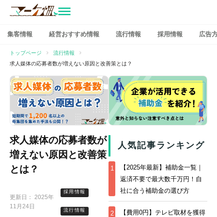
マーケ畑
コ
集客情報
経営おすすめ情報
流行情報
採用情報
広告
ン
テ
トップページ
流行情報
ン
求人媒体の応募者数が増えない原因と改善策とは？
ツ
へ
ス
キ
ッ
プ
求人媒体の応募者数が
人気記事ランキング
増えない原因と改善策
とは？
【2025年最新】補助金一覧｜
1
返済不要で最大数千万円！自
社に合う補助金の選び方
採用情報
更新日：
2025年
11月24日
流行情報
【費用0円】テレビ取材を獲得
2