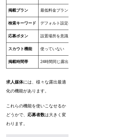
掲載プラン
最低料金プランで掲載
効果が見込める期間は上
検索キーワード
デフォルト設定のまま
ターゲットが検索する言
応募ボタン
設置場所を意識していない
目立つ位置に複数設置し
スカウト機能
使っていない
積極的にスカウトメール
掲載時間帯
24時間同じ露出
求職者の閲覧が多い時間
求人媒体
には、様々な露出最適
化の機能があります。
これらの機能を使いこなせるか
どうかで、
応募者数
は大きく変
わります。