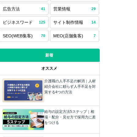
広告方法
営業情報
41
29
ビジネスワード
サイト制作情報
125
14
SEO(WEB集客)
MEO(店舗集客)
70
7
新着
オススメ
介護職の人手不足の解消｜人材
紹介会社に頼らず人手不足を対
策する4つの方法
給与の設定方法5ステップ｜相
場・配分・見せ方で採用力に差
をつける