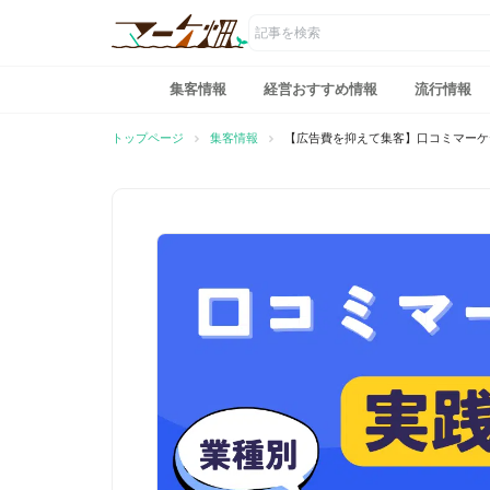
マーケ畑
コ
ン
集客情報
経営おすすめ情報
流行情報
テ
トップページ
集客情報
【広告費を抑えて集客】口コミマーケ
ン
ツ
へ
ス
キ
ッ
プ