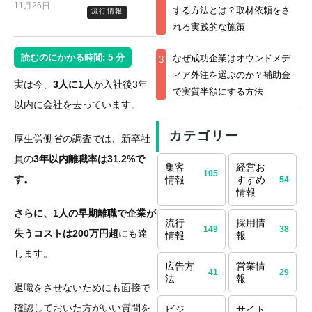
11月26日
する方法とは？取材依頼をさ
流行情報
れる実践的な施策
読むのにかかる時間:
5
分
なぜ成功企業はオウンドメデ
3
ィア外注を選ぶのか？補助金
実は今、
3人に1人
が入社後3年
で実質半額にする方法
以内に会社を去っています。
カテゴリー
厚生労働省の調査では、新卒社
員の
3年以内離職率は31.2%で
集客
経営お
105
す。
情報
すすめ
54
情報
さらに、1人の早期離職で企業が
流行
採用情
149
38
失うコストは200万円超
にも達
情報
報
します。
広告方
営業情
41
29
法
報
退職をさせないためにも面接で
確認しておいた方がいい質問を
ビジ
サイト