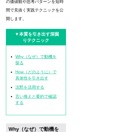
の価値観や思考パターンを短時
間で見抜く実践テクニックを公
開します。
▼本質を引き出す深掘
りテクニック
Why（なぜ）で動機を
探る
How（どのように）で
具体性を引き出す
沈黙を活用する
言い換えと要約で確認
する
Why（なぜ）で動機を