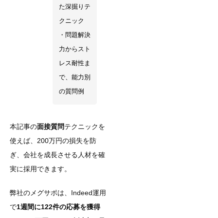
た深掘りテ
クニック
・問題解決
力からスト
レス耐性ま
で、能力別
の質問例
本記事の
面接質問
テクニックを
使えば、200万円の損失を防
ぎ、会社を成長させる人材を確
実に採用できます。
弊社のメグサポは、Indeed運用
で
1週間に122件の応募を獲得