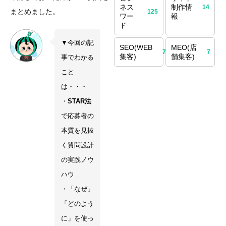
ネス
制作情
14
まとめました。
125
ワー
報
ド
▼今回の記
SEO(WEB
MEO(店
70
7
集客)
舗集客)
事でわかる
こと
は・・・
・
STAR法
で応募者の
本質を見抜
く質問設計
の実践ノウ
ハウ
・「なぜ」
「どのよう
に」を使っ