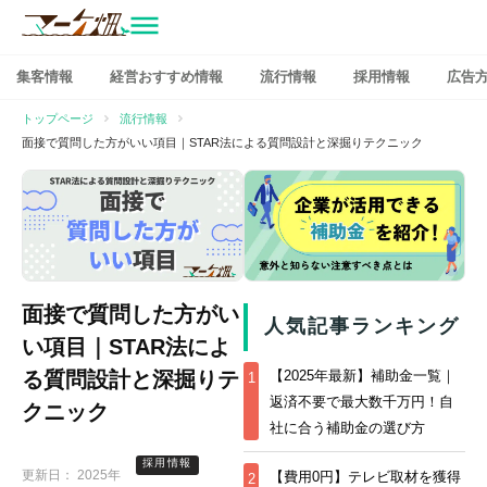
マーケ畑
コ
集客情報
経営おすすめ情報
流行情報
採用情報
広告
ン
テ
トップページ
流行情報
ン
面接で質問した方がいい項目｜STAR法による質問設計と深掘りテクニック
ツ
へ
ス
キ
ッ
プ
面接で質問した方がい
人気記事ランキング
い項目｜STAR法によ
る質問設計と深掘りテ
【2025年最新】補助金一覧｜
1
返済不要で最大数千万円！自
クニック
社に合う補助金の選び方
採用情報
更新日：
2025年
【費用0円】テレビ取材を獲得
2