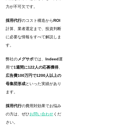
力が不可欠です。
採用代行
のコスト構造から
ROI
計算、業者選定まで、投資判断
に必要な情報をすべて解説しま
す。
弊社の
メグサポ
では、
Indeed
運
用で
1週間に122人の応募獲得
、
広告費100万円で1200人以上の
母集団形成
といった実績があり
ます。
採用代行
の費用対効果でお悩み
の方は、ぜひ
お問い合わせ
くだ
さい。