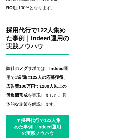
ROI
は100%となります。
採用代行で122人集め
た事例｜Indeed運用の
実践ノウハウ
弊社の
メグサポ
では、
Indeed
運
用で
1週間に122人の応募獲得
、
広告費100万円で1200人以上の
母集団形成
を実現しました。具
体的な施策を解説します。
▼
採用代行で122人集
めた事例｜Indeed運用
の実践ノウハウ