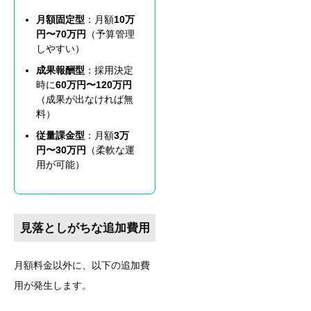
月額固定型
：月額
10万
円〜70万円
（予算管理
しやすい）
成果報酬型
：採用決定
時に
60万円〜120万円
（成果が出なければ無
料）
従量課金型
：月額
3万
円〜30万円
（柔軟な運
用が可能）
見落としがちな追加費用
月額料金以外に、以下の追加費
用が発生します。