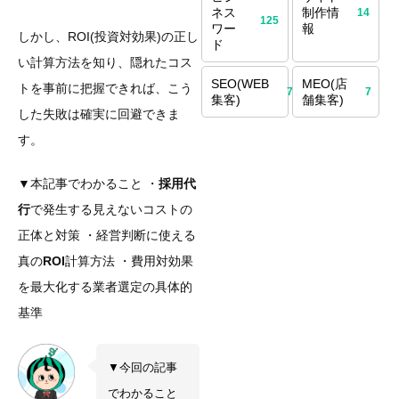
ネス
制作情
14
125
ワー
報
しかし、ROI(投資対効果)の正し
ド
い計算方法を知り、隠れたコス
SEO(WEB
MEO(店
トを事前に把握できれば、こう
70
7
集客)
舗集客)
した失敗は確実に回避できま
す。
▼本記事でわかること ・
採用代
行
で発生する見えないコストの
正体と対策 ・経営判断に使える
真の
ROI
計算方法 ・費用対効果
を最大化する業者選定の具体的
基準
▼今回の記事
でわかること