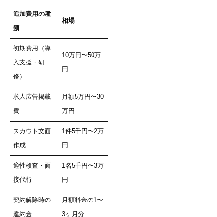
追加費用の種
相場
類
初期費用（導
10万円〜50万
入支援・研
円
修）
求人広告掲載
月額5万円〜30
費
万円
スカウト文面
1件5千円〜2万
作成
円
適性検査・面
1名5千円〜3万
接代行
円
契約解除時の
月額料金の1〜
違約金
3ヶ月分