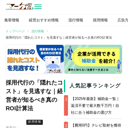
マーケ畑
コ
集客情報
経営おすすめ情報
流行情報
採用情報
広告
ン
テ
トップページ
流行情報
ン
採用代行の「隠れたコスト」を見逃すな｜経営者が知るべき真のROI計算法
ツ
へ
ス
キ
ッ
プ
採用代行の「隠れたコ
人気記事ランキング
スト」を見逃すな｜経
営者が知るべき真の
【2025年最新】補助金一覧｜
1
返済不要で最大数千万円！自
ROI計算法
社に合う補助金の選び方
採用情報
【費用0円】テレビ取材を獲得
2
更新日：