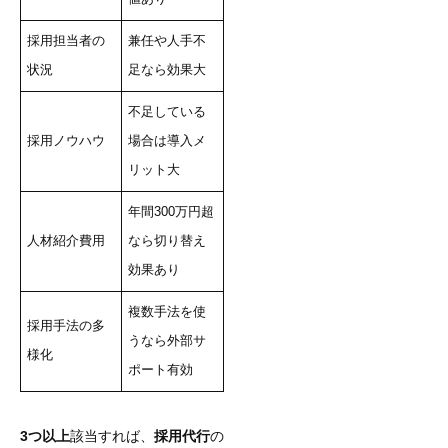
採用担当者の
兼任や人手不
状況
足なら効果大
不足している
採用ノウハウ
場合は導入メ
リット大
年間300万円超
人材紹介費用
なら切り替え
効果あり
複数手法を使
採用手法の多
うなら外部サ
様化
ポート有効
3つ以上
該当すれば、
採用代行
の