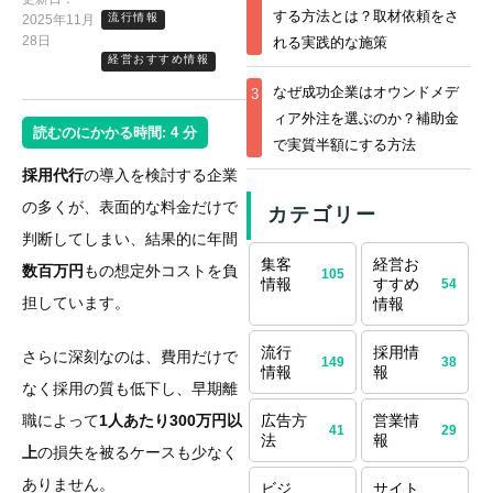
する方法とは？取材依頼をさ
流行情報
2025年11月
28日
れる実践的な施策
経営おすすめ情報
なぜ成功企業はオウンドメデ
3
ィア外注を選ぶのか？補助金
読むのにかかる時間:
4
分
で実質半額にする方法
採用代行
の導入を検討する企業
の多くが、表面的な料金だけで
カテゴリー
判断してしまい、結果的に年間
集客
経営お
数百万円
もの想定外コストを負
105
情報
すすめ
54
担しています。
情報
流行
採用情
さらに深刻なのは、費用だけで
149
38
情報
報
なく採用の質も低下し、早期離
職によって
1人あたり300万円以
広告方
営業情
41
29
法
報
上
の損失を被るケースも少なく
ありません。
ビジ
サイト