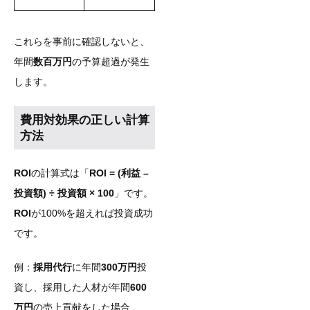
これらを事前に確認しないと、
年間
数百万円
の予算超過が発生
します。
費用対効果の正しい計算
方法
ROI
の計算式は「
ROI = (利益 –
投資額) ÷ 投資額 × 100
」です。
ROI
が100%を超えれば投資成功
です。
例：
採用代行
に年間
300万円
投
資し、採用した人材が年間
600
万円
の売上貢献をした場合、