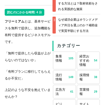
する方法とは？取材依頼をさ
れる実践的な施策
読むのにかかる時間:
4
分
なぜ成功企業はオウンドメデ
3
フリーミアム
とは、基本サービ
ィア外注を選ぶのか？補助金
スを無料で提供し、追加機能を
で実質半額にする方法
有料で提供するビジネスモデル
です。
カテゴリー
「無料で提供したら収益が上が
集客
経営お
105
らないのではないか」
情報
すすめ
54
情報
「有料プランに移行してもらえ
流行
採用情
149
38
るか不安だ」
情報
報
広告方
営業情
上記のような不安を抱えていま
41
29
法
報
せんか？
ビジ
サイト