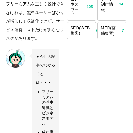
フリーミアム
を正しく設計でき
ネス
制作情
14
125
ワー
報
なければ、無料ユーザーばかり
ド
が増加して収益化できず、サー
SEO(WEB
MEO(店
ビス運営コストだけが膨らむリ
70
7
集客)
舗集客)
スクがあります。
▼今回の記
事でわかる
こと
は・・・
フリー
ミアム
の基本
知識と
ビジネ
スモデ
ル
成功事