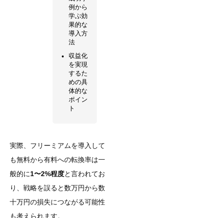
例から
学ぶ効
果的な
導入方
法
収益化
を実現
するた
めの具
体的な
ポイン
ト
実際、フリーミアムを導入して
も無料から有料への転換率は一
般的に
1〜2%程度
と言われてお
り、戦略を誤ると数万円から数
十万円の損失につながる可能性
も考えられます。