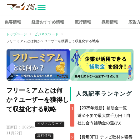
マーケ畑
コ
集客情報
経営おすすめ情報
流行情報
採用情報
広告
ン
テ
トップページ
ビジネスワード
ン
フリーミアムとは何か？ユーザーを獲得して収益化する戦略
ツ
へ
ス
キ
ッ
プ
フリーミアムとは何
人気記事ランキング
か？ユーザーを獲得し
て収益化する戦略
【2025年最新】補助金一覧｜
1
返済不要で最大数千万円！自
社に合う補助金の選び方
ビジネスワード
更新日：
2025年
11月22日
流行情報
【費用0円】テレビ取材を獲得
2